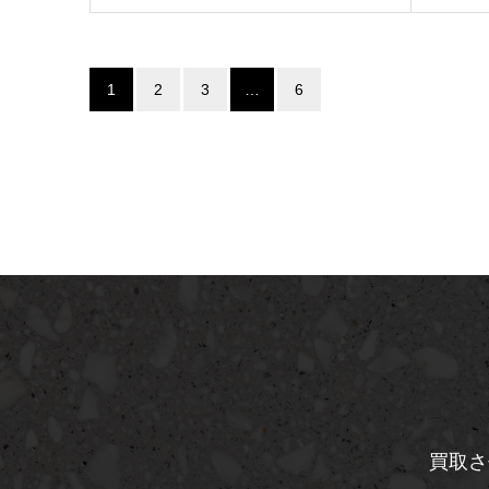
1
2
3
…
6
買取さ