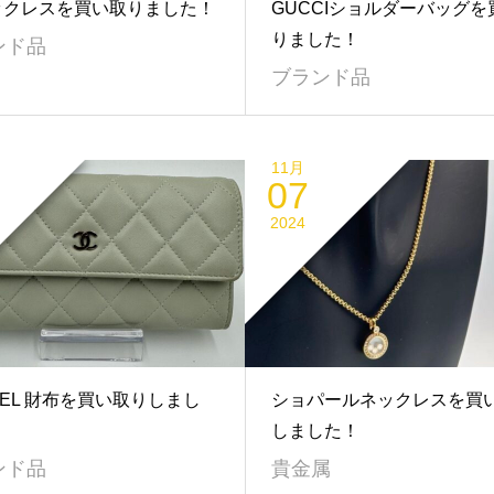
ックレスを買い取りました！
GUCCIショルダーバッグを
りました！
ンド品
ブランド品
11月
07
2024
NEL 財布を買い取りしまし
ショパールネックレスを買
しました！
ンド品
貴金属