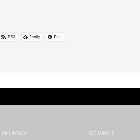
RSS
feedly
Pin it